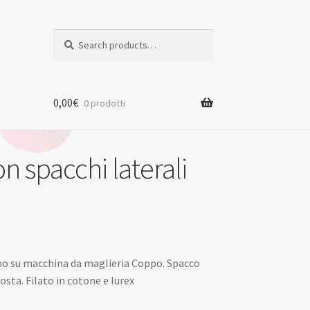
S
e
a
r
c
0,00
€
0 prodotti
h
n spacchi laterali
o su macchina da maglieria Coppo. Spacco
costa. Filato in cotone e lurex