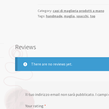
Category:
capi di maglieria prodotti a mano
Tags:
handmade
,
maglia
,
spacchi
,
top
Reviews
There are no reviews yet.
Il tuo indirizzo email non sarà pubblicato.
I campi
Your rating
*