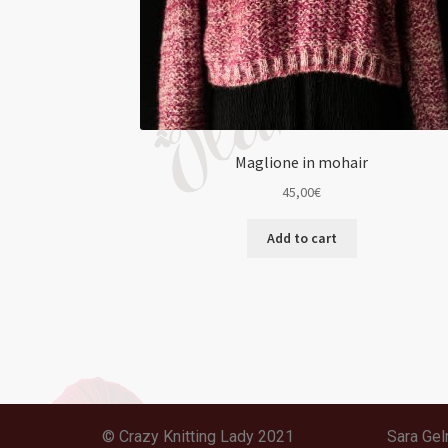
Maglione in mohair
45,00
€
Add to cart
© Crazy Knitting Lady 2021
Sara Gel